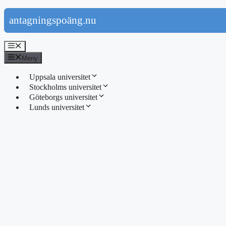
Hoppa
antagningspoäng.nu
till
innehåll
Meny
Meny
Uppsala universitet
Stockholms universitet
Göteborgs universitet
Lunds universitet