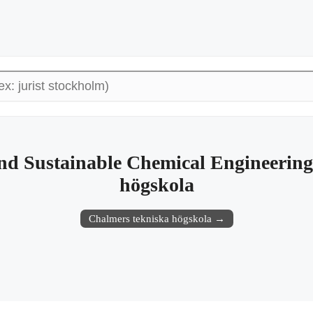
nd Sustainable Chemical Engineering
högskola
Chalmers tekniska högskola →