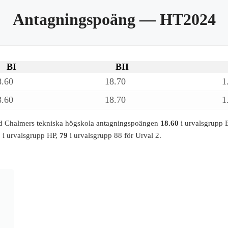
Antagningspoäng
— HT2024
BI
BII
8.60
18.70
1
8.60
18.70
1
Chalmers tekniska högskola antagningspoängen
18.60
i urvalsgrupp 
0
i urvalsgrupp HP,
79
i urvalsgrupp 88 för Urval 2.