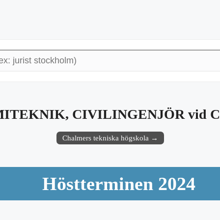
MITEKNIK, CIVILINGENJÖR vid Cha
Chalmers tekniska högskola →
Höstterminen 2024