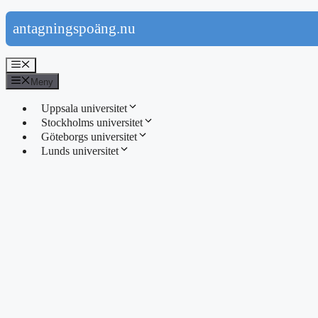
Hoppa
antagningspoäng.nu
till
innehåll
Meny
Meny
Uppsala universitet
Stockholms universitet
Göteborgs universitet
Lunds universitet