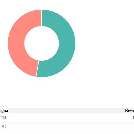
agna
Rese
134
91