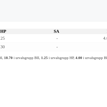
HP
SA
.25
-
4.
.30
-
BI,
18.70
i urvalsgrupp BII,
1.25
i urvalsgrupp HP,
4.00
i urvalsgrupp B