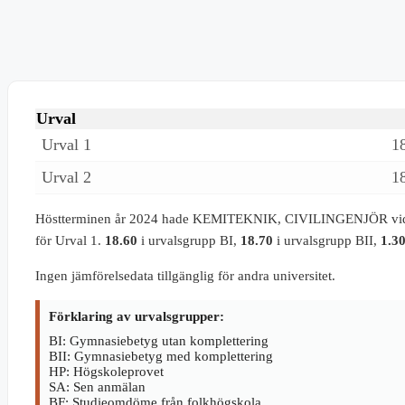
Urval
Urval 1
1
Urval 2
1
Höstterminen år 2024 hade KEMITEKNIK, CIVILINGENJÖR vid 
för Urval 1.
18.60
i urvalsgrupp BI,
18.70
i urvalsgrupp BII,
1.3
Ingen jämförelsedata tillgänglig för andra universitet.
Förklaring av urvalsgrupper:
BI: Gymnasiebetyg utan komplettering
BII: Gymnasiebetyg med komplettering
HP: Högskoleprovet
SA: Sen anmälan
BF: Studieomdöme från folkhögskola