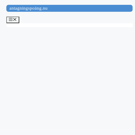
Hoppa
antagningspoäng.nu
till
innehåll
Meny