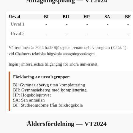
Antagningspoäng
— VT2024
Urval
BI
BII
HP
SA
BF
Urval 1
-
-
-
-
-
Urval 2
-
-
-
-
-
Vårterminen år 2024 hade Sjökapten, senare del av program (EJ åk 1)
vid Chalmers tekniska högskola antagningspoängen .
Ingen jämförelsedata tillgänglig för andra universitet.
Förklaring av urvalsgrupper:
BI: Gymnasiebetyg utan komplettering
BII: Gymnasiebetyg med komplettering
HP: Högskoleprovet
SA: Sen anmälan
BF: Studieomdöme från folkhögskola
Åldersfördelning
— VT2024