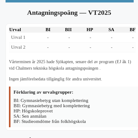
Antagningspoäng
— VT2025
Urval
BI
BII
HP
SA
BF
Urval 1
-
-
-
-
-
Urval 2
-
-
-
-
-
Vårterminen år 2025 hade Sjökapten, senare del av program (EJ åk 1)
vid Chalmers tekniska högskola antagningspoängen .
Ingen jämförelsedata tillgänglig för andra universitet.
Förklaring av urvalsgrupper:
BI: Gymnasiebetyg utan komplettering
BII: Gymnasiebetyg med komplettering
HP: Högskoleprovet
SA: Sen anmälan
BF: Studieomdöme från folkhögskola