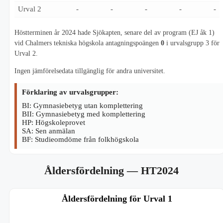
Urval 2
-
-
-
-
-
Höstterminen år 2024 hade Sjökapten, senare del av program (EJ åk 1)
vid Chalmers tekniska högskola antagningspoängen
0
i urvalsgrupp 3 för
Urval 2.
Ingen jämförelsedata tillgänglig för andra universitet.
Förklaring av urvalsgrupper:
BI: Gymnasiebetyg utan komplettering
BII: Gymnasiebetyg med komplettering
HP: Högskoleprovet
SA: Sen anmälan
BF: Studieomdöme från folkhögskola
Åldersfördelning
— HT2024
Åldersfördelning för Urval 1