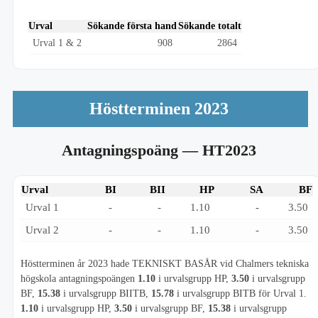
Urval
Sökande första hand
Sökande totalt
Urval 1 & 2
908
2864
Höstterminen 2023
Antagningspoäng
— HT2023
Urval
BI
BII
HP
SA
BF
Urval 1
-
-
1.10
-
3.50
Urval 2
-
-
1.10
-
3.50
Höstterminen år 2023 hade TEKNISKT BASÅR vid Chalmers tekniska
högskola antagningspoängen
1.10
i urvalsgrupp HP,
3.50
i urvalsgrupp
BF,
15.38
i urvalsgrupp BIITB,
15.78
i urvalsgrupp BITB för Urval 1.
1.10
i urvalsgrupp HP,
3.50
i urvalsgrupp BF,
15.38
i urvalsgrupp