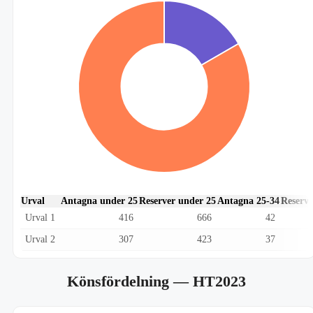
Urval
Antagna under 25
Reserver under 25
Antagna 25-34
Reserve
Urval 1
416
666
42
Urval 2
307
423
37
Könsfördelning
— HT2023