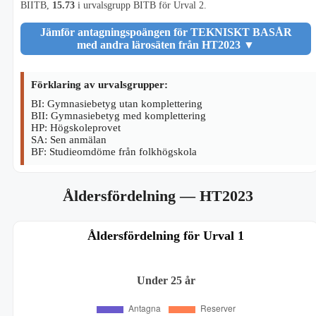
BIITB,
15.73
i urvalsgrupp BITB för Urval 2.
Jämför antagningspoängen för TEKNISKT BASÅR
med andra lärosäten från HT2023
▼
Förklaring av urvalsgrupper:
BI: Gymnasiebetyg utan komplettering
BII: Gymnasiebetyg med komplettering
HP: Högskoleprovet
SA: Sen anmälan
BF: Studieomdöme från folkhögskola
Åldersfördelning
— HT2023
Åldersfördelning för Urval 1
Under 25 år