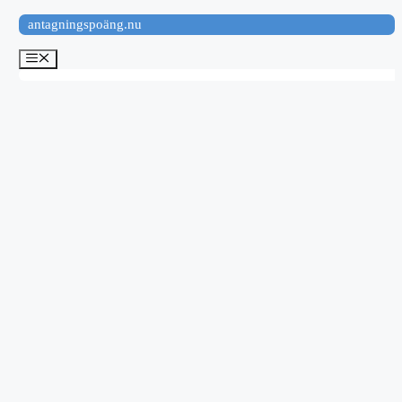
Hoppa
antagningspoäng.nu
till
innehåll
Meny