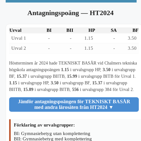
Antagningspoäng
— HT2024
Urval
BI
BII
HP
SA
BF
Urval 1
-
-
1.15
-
3.50
Urval 2
-
-
1.15
-
3.50
Höstterminen år 2024 hade TEKNISKT BASÅR vid Chalmers tekniska
högskola antagningspoängen
1.15
i urvalsgrupp HP,
3.50
i urvalsgrupp
BF,
15.37
i urvalsgrupp BIITB,
15.99
i urvalsgrupp BITB för Urval 1.
1.15
i urvalsgrupp HP,
3.50
i urvalsgrupp BF,
15.37
i urvalsgrupp
BIITB,
15.89
i urvalsgrupp BITB,
556
i urvalsgrupp 384 för Urval 2.
Jämför antagningspoängen för TEKNISKT BASÅR
med andra lärosäten från HT2024
▼
Förklaring av urvalsgrupper:
BI: Gymnasiebetyg utan komplettering
BII: Gymnasiebetyg med komplettering