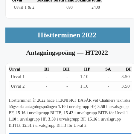
Urval
Sökande första hand
Sökande totalt
Urval 1 & 2
698
2408
Höstterminen 2022
Antagningspoäng
— HT2022
Urval
BI
BII
HP
SA
BF
Urval 1
-
-
1.10
-
3.50
Urval 2
-
-
1.10
-
3.50
Höstterminen år 2022 hade TEKNISKT BASÅR vid Chalmers tekniska
högskola antagningspoängen
1.10
i urvalsgrupp HP,
3.50
i urvalsgrupp
BF,
15.16
i urvalsgrupp BIITB,
15.42
i urvalsgrupp BITB för Urval 1.
1.10
i urvalsgrupp HP,
3.50
i urvalsgrupp BF,
15.16
i urvalsgrupp
BIITB,
15.31
i urvalsgrupp BITB för Urval 2.