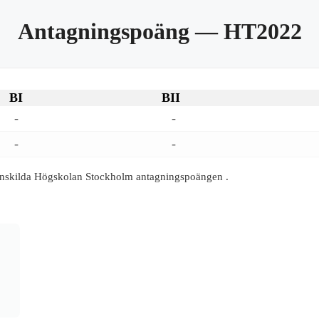
Antagningspoäng
— HT2022
BI
BII
-
-
-
-
Enskilda Högskolan Stockholm antagningspoängen .