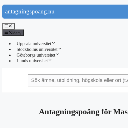
Hoppa
antagningspoäng.nu
till
innehåll
Meny
Meny
Uppsala universitet
Stockholms universitet
Göteborgs universitet
Lunds universitet
Antagningspoäng för Mas