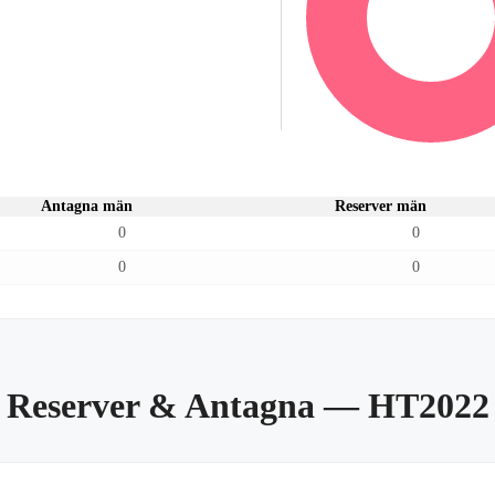
Antagna män
Reserver män
0
0
0
0
Reserver & Antagna
— HT2022