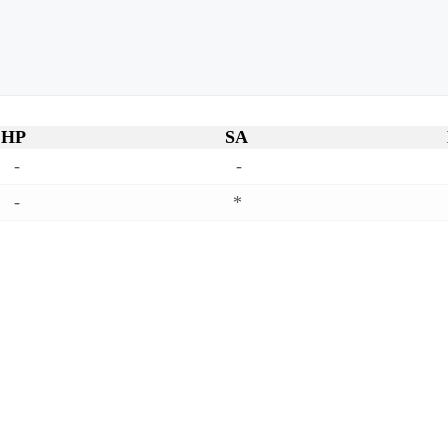
HP
SA
-
-
-
*