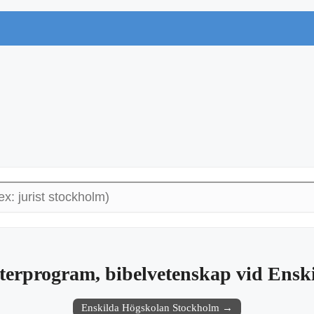
terprogram, bibelvetenskap vid Ensk
Enskilda Högskolan Stockholm →