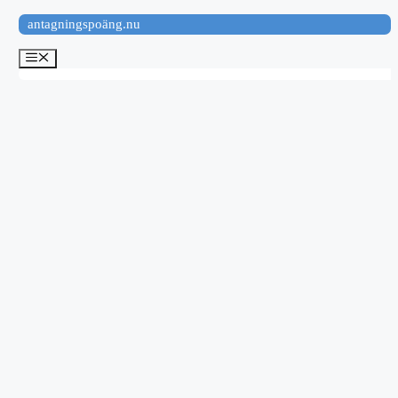
Hoppa
antagningspoäng.nu
till
innehåll
Meny