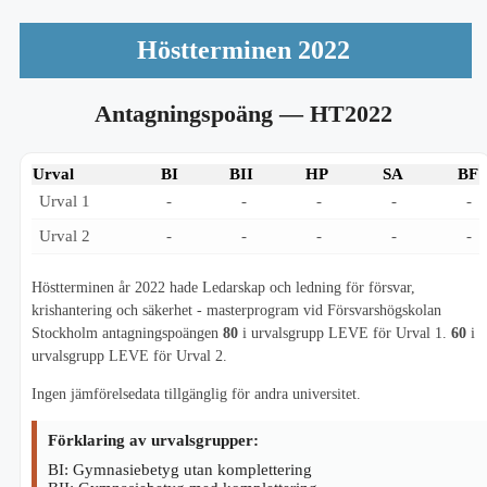
Höstterminen 2022
Antagningspoäng
— HT2022
Urval
BI
BII
HP
SA
BF
Urval 1
-
-
-
-
-
Urval 2
-
-
-
-
-
Höstterminen år 2022 hade Ledarskap och ledning för försvar,
krishantering och säkerhet - masterprogram vid Försvarshögskolan
Stockholm antagningspoängen
80
i urvalsgrupp LEVE för Urval 1.
60
i
urvalsgrupp LEVE för Urval 2.
Ingen jämförelsedata tillgänglig för andra universitet.
Förklaring av urvalsgrupper:
BI: Gymnasiebetyg utan komplettering