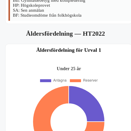
BII: Gymnasiebetyg med komplettering
HP: Högskoleprovet
SA: Sen anmälan
BF: Studieomdöme från folkhögskola
Åldersfördelning
— HT2022
Åldersfördelning för Urval 1
Under 25 år