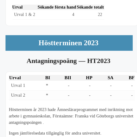
Urval
Sökande första hand
Sökande totalt
Urval 1 & 2
4
22
Höstterminen 2023
Antagningspoäng
— HT2023
Urval
BI
BII
HP
SA
BF
Urval 1
*
-
-
-
-
Urval 2
*
-
-
-
-
Höstterminen år 2023 hade Ämneslärarprogrammet med inriktning mot
arbete i gymnasieskolan, Förstaämne: Franska vid Göteborgs universitet
antagningspoängen .
Ingen jämförelsedata tillgänglig för andra universitet.