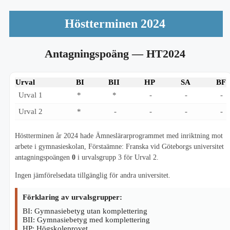
Höstterminen 2024
Antagningspoäng
— HT2024
Urval
BI
BII
HP
SA
BF
Urval 1
*
*
-
-
-
Urval 2
*
-
-
-
-
Höstterminen år 2024 hade Ämneslärarprogrammet med inriktning mot
arbete i gymnasieskolan, Förstaämne: Franska vid Göteborgs universitet
antagningspoängen
0
i urvalsgrupp 3 för Urval 2.
Ingen jämförelsedata tillgänglig för andra universitet.
Förklaring av urvalsgrupper:
BI: Gymnasiebetyg utan komplettering
BII: Gymnasiebetyg med komplettering
HP: Högskoleprovet