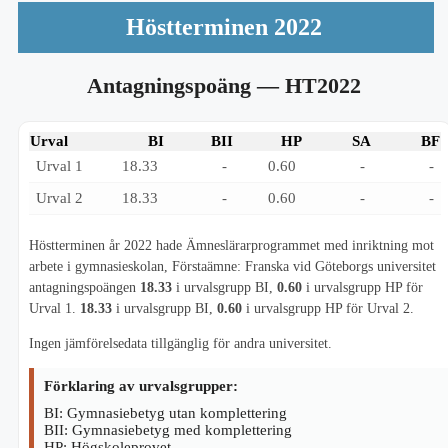
Höstterminen 2022
Antagningspoäng
— HT2022
Urval
BI
BII
HP
SA
BF
Urval 1
18.33
-
0.60
-
-
Urval 2
18.33
-
0.60
-
-
Höstterminen år 2022 hade Ämneslärarprogrammet med inriktning mot
arbete i gymnasieskolan, Förstaämne: Franska vid Göteborgs universitet
antagningspoängen
18.33
i urvalsgrupp BI,
0.60
i urvalsgrupp HP för
Urval 1.
18.33
i urvalsgrupp BI,
0.60
i urvalsgrupp HP för Urval 2.
Ingen jämförelsedata tillgänglig för andra universitet.
Förklaring av urvalsgrupper:
BI: Gymnasiebetyg utan komplettering
BII: Gymnasiebetyg med komplettering
HP: Högskoleprovet