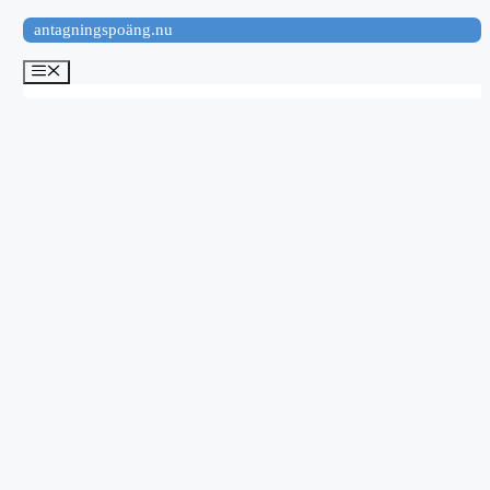
Hoppa
antagningspoäng.nu
till
innehåll
Meny