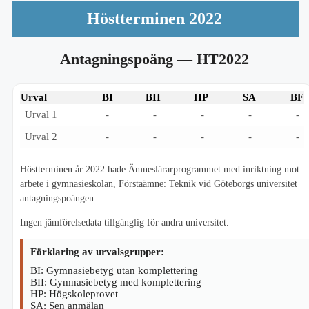
Höstterminen 2022
Antagningspoäng
— HT2022
Urval
BI
BII
HP
SA
BF
Urval 1
-
-
-
-
-
Urval 2
-
-
-
-
-
Höstterminen år 2022 hade Ämneslärarprogrammet med inriktning mot
arbete i gymnasieskolan, Förstaämne: Teknik vid Göteborgs universitet
antagningspoängen .
Ingen jämförelsedata tillgänglig för andra universitet.
Förklaring av urvalsgrupper:
BI: Gymnasiebetyg utan komplettering
BII: Gymnasiebetyg med komplettering
HP: Högskoleprovet
SA: Sen anmälan