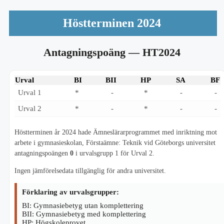
Höstterminen 2024
Antagningspoäng
— HT2024
Urval
BI
BII
HP
SA
BF
Urval 1
*
-
*
-
-
Urval 2
*
-
*
-
-
Höstterminen år 2024 hade Ämneslärarprogrammet med inriktning mot
arbete i gymnasieskolan, Förstaämne: Teknik vid Göteborgs universitet
antagningspoängen
0
i urvalsgrupp 1 för Urval 2.
Ingen jämförelsedata tillgänglig för andra universitet.
Förklaring av urvalsgrupper:
BI: Gymnasiebetyg utan komplettering
BII: Gymnasiebetyg med komplettering
HP: Högskoleprovet