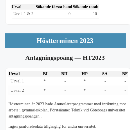
Urval
Sökande första hand
Sökande totalt
Urval 1 & 2
0
10
Höstterminen 2023
Antagningspoäng
— HT2023
Urval
BI
BII
HP
SA
BF
Urval 1
*
-
*
-
-
Urval 2
*
-
*
-
-
Höstterminen år 2023 hade Ämneslärarprogrammet med inriktning mot
arbete i gymnasieskolan, Förstaämne: Teknik vid Göteborgs universitet
antagningspoängen .
Ingen jämförelsedata tillgänglig för andra universitet.