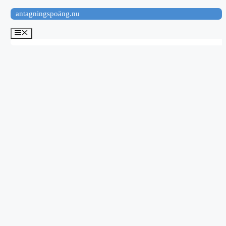
Hoppa
antagningspoäng.nu
till
innehåll
Meny