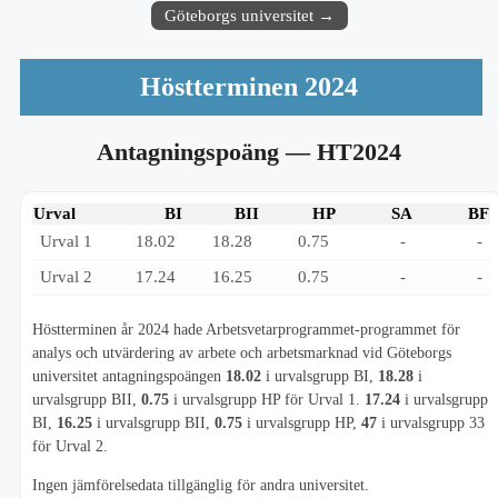
Göteborgs universitet →
Höstterminen 2024
Antagningspoäng
— HT2024
Urval
BI
BII
HP
SA
BF
Urval 1
18.02
18.28
0.75
-
-
Urval 2
17.24
16.25
0.75
-
-
Höstterminen år 2024 hade Arbetsvetarprogrammet-programmet för
analys och utvärdering av arbete och arbetsmarknad vid Göteborgs
universitet antagningspoängen
18.02
i urvalsgrupp BI,
18.28
i
urvalsgrupp BII,
0.75
i urvalsgrupp HP för Urval 1.
17.24
i urvalsgrupp
BI,
16.25
i urvalsgrupp BII,
0.75
i urvalsgrupp HP,
47
i urvalsgrupp 33
för Urval 2.
Ingen jämförelsedata tillgänglig för andra universitet.