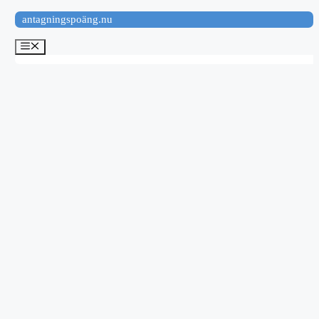
Hoppa
antagningspoäng.nu
till
innehåll
Meny