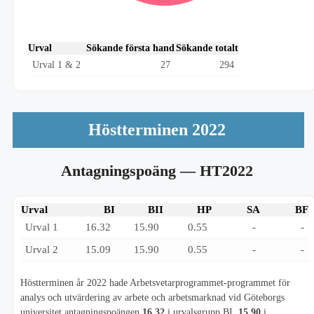
Urval
Sökande första hand
Sökande totalt
Urval 1 & 2
27
294
Höstterminen 2022
Antagningspoäng
— HT2022
Urval
BI
BII
HP
SA
BF
Urval 1
16.32
15.90
0.55
-
-
Urval 2
15.09
15.90
0.55
-
-
Höstterminen år 2022 hade Arbetsvetarprogrammet-programmet för
analys och utvärdering av arbete och arbetsmarknad vid Göteborgs
universitet antagningspoängen
16.32
i urvalsgrupp BI,
15.90
i