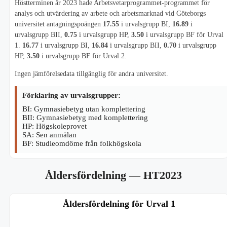
Höstterminen år 2023 hade Arbetsvetarprogrammet-programmet för
analys och utvärdering av arbete och arbetsmarknad vid Göteborgs
universitet antagningspoängen
17.55
i urvalsgrupp BI,
16.89
i
urvalsgrupp BII,
0.75
i urvalsgrupp HP,
3.50
i urvalsgrupp BF för Urval
1.
16.77
i urvalsgrupp BI,
16.84
i urvalsgrupp BII,
0.70
i urvalsgrupp
HP,
3.50
i urvalsgrupp BF för Urval 2.
Ingen jämförelsedata tillgänglig för andra universitet.
Förklaring av urvalsgrupper:
BI: Gymnasiebetyg utan komplettering
BII: Gymnasiebetyg med komplettering
HP: Högskoleprovet
SA: Sen anmälan
BF: Studieomdöme från folkhögskola
Åldersfördelning
— HT2023
Åldersfördelning för Urval 1