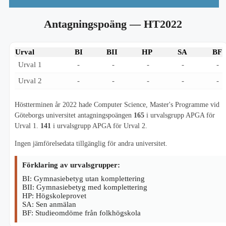
Antagningspoäng
— HT2022
Urval
BI
BII
HP
SA
BF
Urval 1
-
-
-
-
-
Urval 2
-
-
-
-
-
Höstterminen år 2022 hade Computer Science, Master's Programme vid
Göteborgs universitet antagningspoängen
165
i urvalsgrupp APGA för
Urval 1.
141
i urvalsgrupp APGA för Urval 2.
Ingen jämförelsedata tillgänglig för andra universitet.
Förklaring av urvalsgrupper:
BI: Gymnasiebetyg utan komplettering
BII: Gymnasiebetyg med komplettering
HP: Högskoleprovet
SA: Sen anmälan
BF: Studieomdöme från folkhögskola