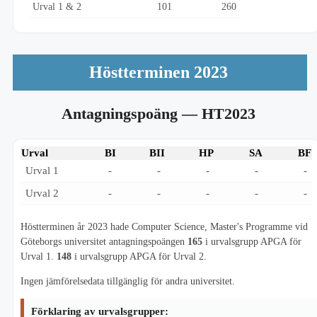
Urval 1 & 2
101
260
Höstterminen 2023
Antagningspoäng
— HT2023
Urval
BI
BII
HP
SA
BF
Urval 1
-
-
-
-
-
Urval 2
-
-
-
-
-
Höstterminen år 2023 hade Computer Science, Master's Programme vid
Göteborgs universitet antagningspoängen
165
i urvalsgrupp APGA för
Urval 1.
148
i urvalsgrupp APGA för Urval 2.
Ingen jämförelsedata tillgänglig för andra universitet.
Förklaring av urvalsgrupper: