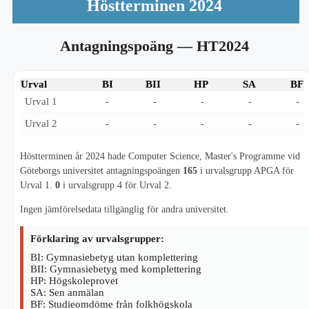
Höstterminen 2024
Antagningspoäng
— HT2024
Urval
BI
BII
HP
SA
BF
Urval 1
-
-
-
-
-
Urval 2
-
-
-
-
-
Höstterminen år 2024 hade Computer Science, Master's Programme vid
Göteborgs universitet antagningspoängen
165
i urvalsgrupp APGA för
Urval 1.
0
i urvalsgrupp 4 för Urval 2.
Ingen jämförelsedata tillgänglig för andra universitet.
Förklaring av urvalsgrupper:
BI: Gymnasiebetyg utan komplettering
BII: Gymnasiebetyg med komplettering
HP: Högskoleprovet
SA: Sen anmälan
BF: Studieomdöme från folkhögskola