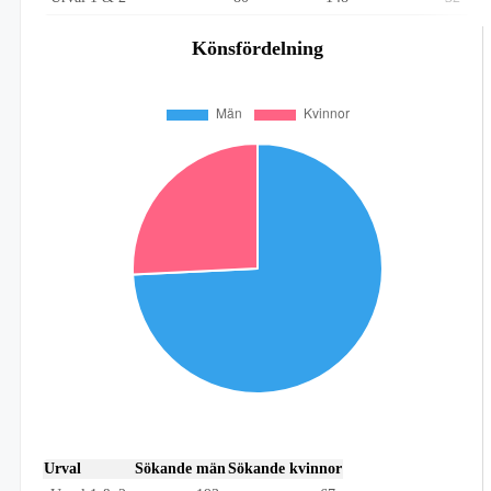
Könsfördelning
Urval
Sökande män
Sökande kvinnor