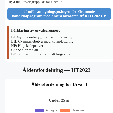
HP,
4.00
i urvalsgrupp BF för Urval 2.
Jämför antagningspoängen för Ekonomie
kandidatprogram med andra lärosäten från HT2023
▼
Förklaring av urvalsgrupper:
BI: Gymnasiebetyg utan komplettering
BII: Gymnasiebetyg med komplettering
HP: Högskoleprovet
SA: Sen anmälan
BF: Studieomdöme från folkhögskola
Åldersfördelning
— HT2023
Åldersfördelning för Urval 1
Under 25 år