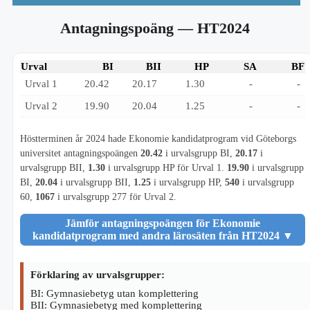
Antagningspoäng
— HT2024
Urval
BI
BII
HP
SA
BF
Urval 1
20.42
20.17
1.30
-
-
Urval 2
19.90
20.04
1.25
-
-
Höstterminen år 2024 hade Ekonomie kandidatprogram vid Göteborgs
universitet antagningspoängen
20.42
i urvalsgrupp BI,
20.17
i
urvalsgrupp BII,
1.30
i urvalsgrupp HP för Urval 1.
19.90
i urvalsgrupp
BI,
20.04
i urvalsgrupp BII,
1.25
i urvalsgrupp HP,
540
i urvalsgrupp
60,
1067
i urvalsgrupp 277 för Urval 2.
Jämför antagningspoängen för Ekonomie
kandidatprogram med andra lärosäten från HT2024
▼
Förklaring av urvalsgrupper:
BI: Gymnasiebetyg utan komplettering
BII: Gymnasiebetyg med komplettering