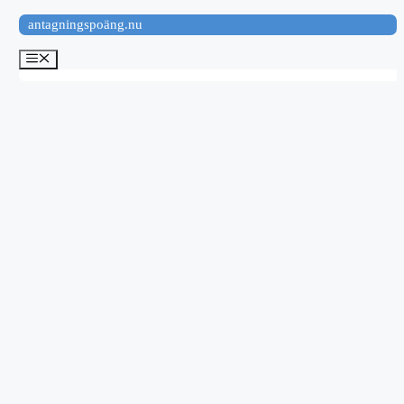
Hoppa
antagningspoäng.nu
till
innehåll
Meny