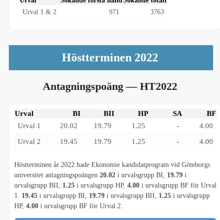
Urval
Sökande första hand
Sökande totalt
Urval 1 & 2
971
3763
Höstterminen 2022
Antagningspoäng
— HT2022
Urval
BI
BII
HP
SA
BF
Urval 1
20.02
19.79
1.25
-
4.00
Urval 2
19.45
19.79
1.25
-
4.00
Höstterminen år 2022 hade Ekonomie kandidatprogram vid Göteborgs
universitet antagningspoängen
20.02
i urvalsgrupp BI,
19.79
i
urvalsgrupp BII,
1.25
i urvalsgrupp HP,
4.00
i urvalsgrupp BF för Urval
1.
19.45
i urvalsgrupp BI,
19.79
i urvalsgrupp BII,
1.25
i urvalsgrupp
HP,
4.00
i urvalsgrupp BF för Urval 2.