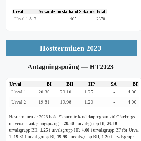
Urval
Sökande första hand
Sökande totalt
Urval 1 & 2
465
2678
Höstterminen 2023
Antagningspoäng
— HT2023
Urval
BI
BII
HP
SA
BF
Urval 1
20.30
20.10
1.25
-
4.00
Urval 2
19.81
19.98
1.20
-
4.00
Höstterminen år 2023 hade Ekonomie kandidatprogram vid Göteborgs
universitet antagningspoängen
20.30
i urvalsgrupp BI,
20.10
i
urvalsgrupp BII,
1.25
i urvalsgrupp HP,
4.00
i urvalsgrupp BF för Urval
1.
19.81
i urvalsgrupp BI,
19.98
i urvalsgrupp BII,
1.20
i urvalsgrupp