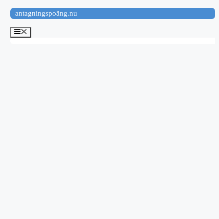
Hoppa
antagningspoäng.nu
till
innehåll
Meny