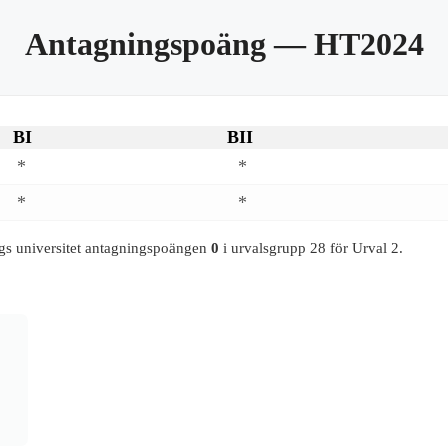
Antagningspoäng
— HT2024
BI
BII
*
*
*
*
gs universitet antagningspoängen
0
i urvalsgrupp 28 för Urval 2.