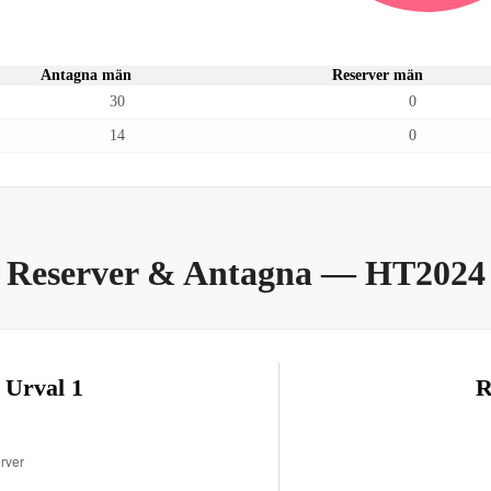
Antagna män
Reserver män
30
0
14
0
Reserver & Antagna
— HT2024
 Urval 1
R