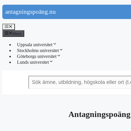
Hoppa
antagningspoäng.nu
till
innehåll
Meny
Meny
Uppsala universitet
Stockholms universitet
Göteborgs universitet
Lunds universitet
Antagningspoäng 