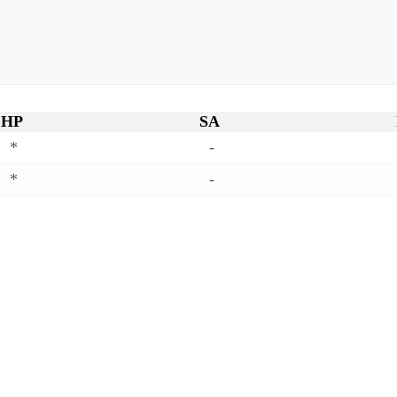
HP
SA
*
-
*
-