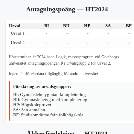
Antagningspoäng
— HT2024
Urval
BI
BII
HP
SA
BF
Urval 1
-
-
-
-
-
Urval 2
-
-
-
-
-
Höstterminen år 2024 hade Logik, masterprogram vid Göteborgs
universitet antagningspoängen
0
i urvalsgrupp 2 för Urval 2.
Ingen jämförelsedata tillgänglig för andra universitet.
Förklaring av urvalsgrupper:
BI: Gymnasiebetyg utan komplettering
BII: Gymnasiebetyg med komplettering
HP: Högskoleprovet
SA: Sen anmälan
BF: Studieomdöme från folkhögskola
Åldersfördelning
— HT2024