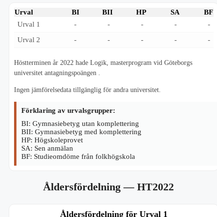
Urval
BI
BII
HP
SA
BF
Urval 1
-
-
-
-
-
Urval 2
-
-
-
-
-
Höstterminen år 2022 hade Logik, masterprogram vid Göteborgs
universitet antagningspoängen .
Ingen jämförelsedata tillgänglig för andra universitet.
Förklaring av urvalsgrupper:
BI: Gymnasiebetyg utan komplettering
BII: Gymnasiebetyg med komplettering
HP: Högskoleprovet
SA: Sen anmälan
BF: Studieomdöme från folkhögskola
Åldersfördelning
— HT2022
Åldersfördelning för Urval 1