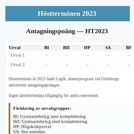
Höstterminen 2023
Antagningspoäng
— HT2023
Urval
BI
BII
HP
SA
BF
Urval 1
-
-
-
-
-
Urval 2
-
-
-
-
-
Höstterminen år 2023 hade Logik, masterprogram vid Göteborgs
universitet antagningspoängen .
Ingen jämförelsedata tillgänglig för andra universitet.
Förklaring av urvalsgrupper:
BI: Gymnasiebetyg utan komplettering
BII: Gymnasiebetyg med komplettering
HP: Högskoleprovet
SA: Sen anmälan