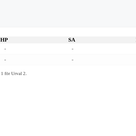
HP
SA
-
-
-
-
1 för Urval 2.