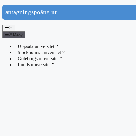
Hoppa
antagningspoäng.nu
till
innehåll
Meny
Meny
Uppsala universitet
Stockholms universitet
Göteborgs universitet
Lunds universitet