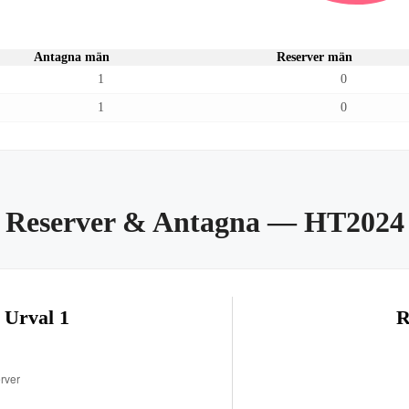
Antagna män
Reserver män
1
0
1
0
Reserver & Antagna
— HT2024
 Urval 1
R