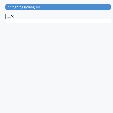
Hoppa
antagningspoäng.nu
till
innehåll
Meny