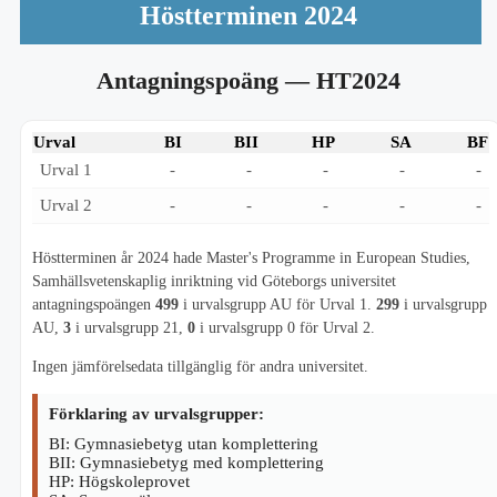
Höstterminen 2024
Antagningspoäng
— HT2024
Urval
BI
BII
HP
SA
BF
Urval 1
-
-
-
-
-
Urval 2
-
-
-
-
-
Höstterminen år 2024 hade Master's Programme in European Studies,
Samhällsvetenskaplig inriktning vid Göteborgs universitet
antagningspoängen
499
i urvalsgrupp AU för Urval 1.
299
i urvalsgrupp
AU,
3
i urvalsgrupp 21,
0
i urvalsgrupp 0 för Urval 2.
Ingen jämförelsedata tillgänglig för andra universitet.
Förklaring av urvalsgrupper:
BI: Gymnasiebetyg utan komplettering
BII: Gymnasiebetyg med komplettering
HP: Högskoleprovet