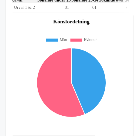
Urval
Sökande under 25
Sökande 25-34
Sökande över 34
Urval 1 & 2
81
61
7
Könsfördelning