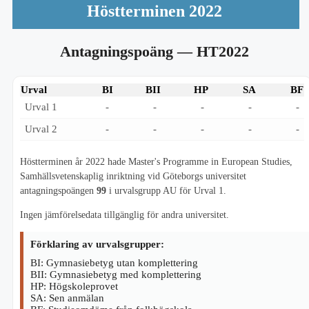
Höstterminen 2022
Antagningspoäng
— HT2022
Urval
BI
BII
HP
SA
BF
Urval 1
-
-
-
-
-
Urval 2
-
-
-
-
-
Höstterminen år 2022 hade Master's Programme in European Studies,
Samhällsvetenskaplig inriktning vid Göteborgs universitet
antagningspoängen
99
i urvalsgrupp AU för Urval 1.
Ingen jämförelsedata tillgänglig för andra universitet.
Förklaring av urvalsgrupper:
BI: Gymnasiebetyg utan komplettering
BII: Gymnasiebetyg med komplettering
HP: Högskoleprovet
SA: Sen anmälan