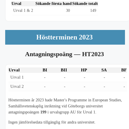
Urval
Sökande första hand
Sökande totalt
Urval 1 & 2
30
149
Höstterminen 2023
Antagningspoäng
— HT2023
Urval
BI
BII
HP
SA
BF
Urval 1
-
-
-
-
-
Urval 2
-
-
-
-
-
Höstterminen år 2023 hade Master's Programme in European Studies,
Samhällsvetenskaplig inriktning vid Göteborgs universitet
antagningspoängen
199
i urvalsgrupp AU för Urval 1.
Ingen jämförelsedata tillgänglig för andra universitet.