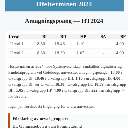
Höstterminen 2024
Antagningspoäng
— HT2024
Urval
BI
BII
HP
SA
BF
Urval 1
18.80
18.46
1.10
-
4.00
Urval 2
18.30
18.39
1.05
-
4.00
Höstterminen år 2024 hade Systemvetenskap: samhällets digitalisering,
kandidatprogram vid Göteborgs universitet antagningspoängen
18.80
i
urvalsgrupp BI,
18.46
i urvalsgrupp BII,
1.10
i urvalsgrupp HP,
4.00
i
urvalsgrupp BF för Urval 1.
18.30
i urvalsgrupp BI,
18.39
i urvalsgrupp
BII,
1.05
i urvalsgrupp HP,
4.00
i urvalsgrupp BF,
222
i urvalsgrupp 77
för Urval 2.
Ingen jämförelsedata tillgänglig för andra universitet.
Förklaring av urvalsgrupper:
BI: Gymnasiebetyg utan komplettering