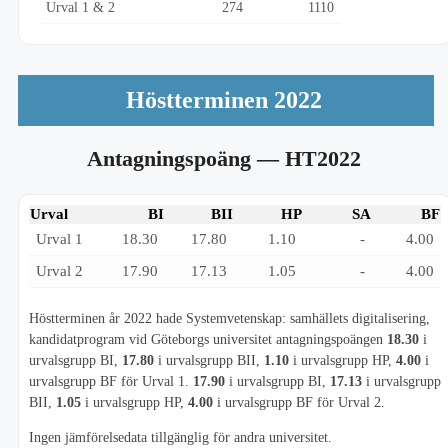
Urval 1 & 2
274
1110
Höstterminen 2022
Antagningspoäng
— HT2022
Urval
BI
BII
HP
SA
BF
Urval 1
18.30
17.80
1.10
-
4.00
Urval 2
17.90
17.13
1.05
-
4.00
Höstterminen år 2022 hade Systemvetenskap: samhällets digitalisering,
kandidatprogram vid Göteborgs universitet antagningspoängen
18.30
i
urvalsgrupp BI,
17.80
i urvalsgrupp BII,
1.10
i urvalsgrupp HP,
4.00
i
urvalsgrupp BF för Urval 1.
17.90
i urvalsgrupp BI,
17.13
i urvalsgrupp
BII,
1.05
i urvalsgrupp HP,
4.00
i urvalsgrupp BF för Urval 2.
Ingen jämförelsedata tillgänglig för andra universitet.