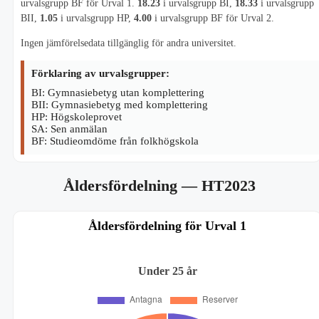
urvalsgrupp BF för Urval 1.
18.23
i urvalsgrupp BI,
18.33
i urvalsgrupp
BII,
1.05
i urvalsgrupp HP,
4.00
i urvalsgrupp BF för Urval 2.
Ingen jämförelsedata tillgänglig för andra universitet.
Förklaring av urvalsgrupper:
BI: Gymnasiebetyg utan komplettering
BII: Gymnasiebetyg med komplettering
HP: Högskoleprovet
SA: Sen anmälan
BF: Studieomdöme från folkhögskola
Åldersfördelning
— HT2023
Åldersfördelning för Urval 1
Under 25 år