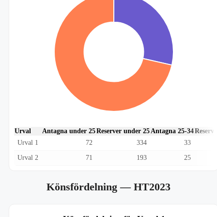
Urval
Antagna under 25
Reserver under 25
Antagna 25-34
Reserve
Urval 1
72
334
33
Urval 2
71
193
25
Könsfördelning
— HT2023