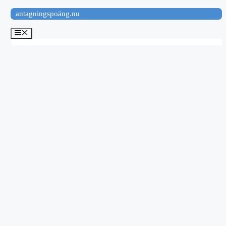
Hoppa
antagningspoäng.nu
till
innehåll
Meny