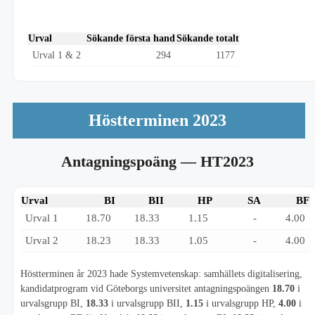
Urval
Sökande första hand
Sökande totalt
Urval 1 & 2
294
1177
Höstterminen 2023
Antagningspoäng
— HT2023
Urval
BI
BII
HP
SA
BF
Urval 1
18.70
18.33
1.15
-
4.00
Urval 2
18.23
18.33
1.05
-
4.00
Höstterminen år 2023 hade Systemvetenskap: samhällets digitalisering,
kandidatprogram vid Göteborgs universitet antagningspoängen
18.70
i
urvalsgrupp BI,
18.33
i urvalsgrupp BII,
1.15
i urvalsgrupp HP,
4.00
i