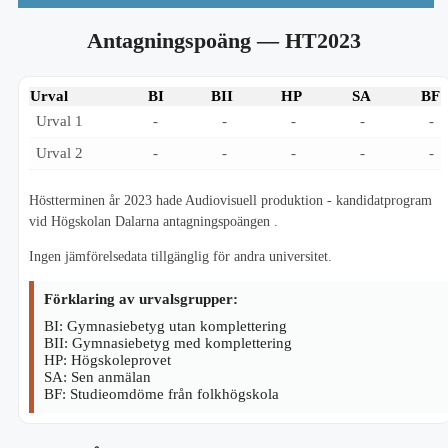
Antagningspoäng
— HT2023
Urval
BI
BII
HP
SA
BF
Urval 1
-
-
-
-
-
Urval 2
-
-
-
-
-
Höstterminen år 2023 hade Audiovisuell produktion - kandidatprogram
vid Högskolan Dalarna antagningspoängen .
Ingen jämförelsedata tillgänglig för andra universitet.
Förklaring av urvalsgrupper:
BI: Gymnasiebetyg utan komplettering
BII: Gymnasiebetyg med komplettering
HP: Högskoleprovet
SA: Sen anmälan
BF: Studieomdöme från folkhögskola