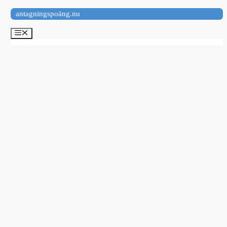
Hoppa
antagningspoäng.nu
till
innehåll
Meny