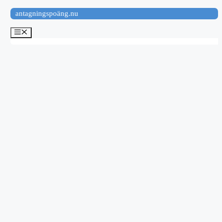
Hoppa
antagningspoäng.nu
till
innehåll
Meny