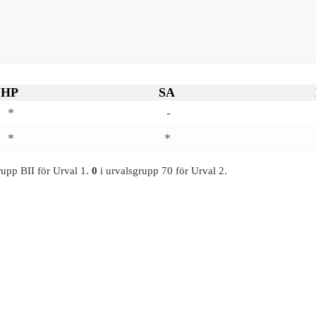
HP
SA
*
-
*
*
rupp BII för Urval 1.
0
i urvalsgrupp 70 för Urval 2.