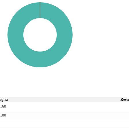
agna
Rese
160
100