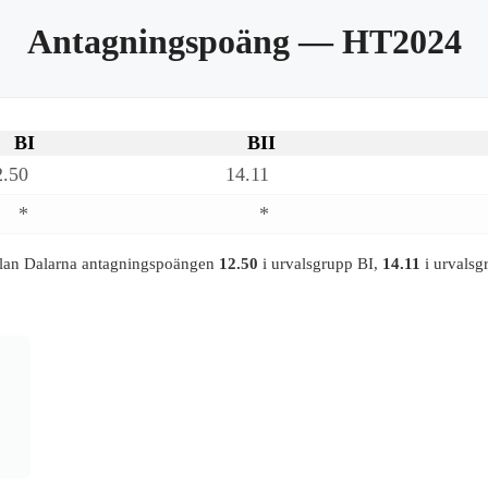
Antagningspoäng
— HT2024
BI
BII
2.50
14.11
*
*
olan Dalarna antagningspoängen
12.50
i urvalsgrupp BI,
14.11
i urvalsg