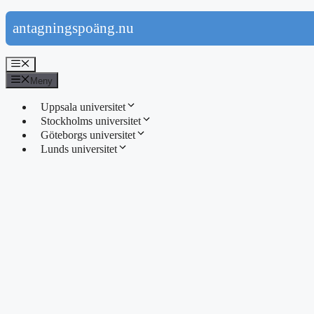
Hoppa
antagningspoäng.nu
till
innehåll
Meny
Meny
Uppsala universitet
Stockholms universitet
Göteborgs universitet
Lunds universitet