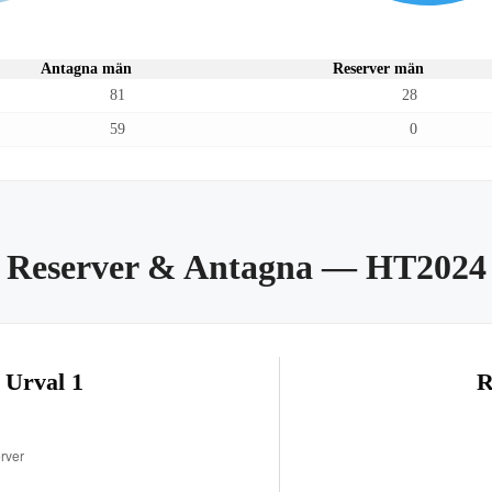
Antagna män
Reserver män
81
28
59
0
Reserver & Antagna
— HT2024
 Urval 1
R