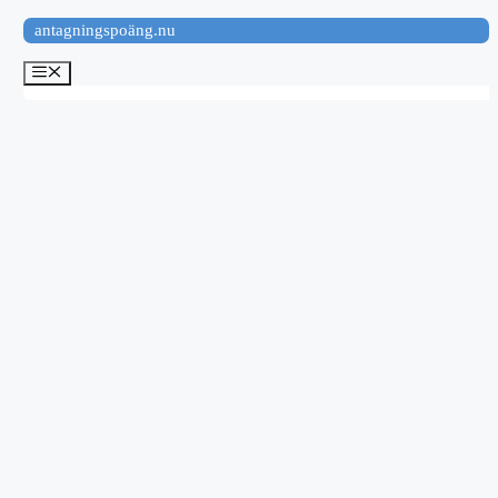
Hoppa
antagningspoäng.nu
till
innehåll
Meny