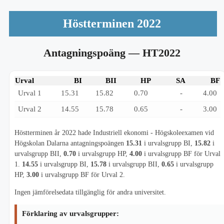
Höstterminen 2022
Antagningspoäng
— HT2022
Urval
BI
BII
HP
SA
BF
Urval 1
15.31
15.82
0.70
-
4.00
Urval 2
14.55
15.78
0.65
-
3.00
Höstterminen år 2022 hade Industriell ekonomi - Högskoleexamen vid
Högskolan Dalarna antagningspoängen
15.31
i urvalsgrupp BI,
15.82
i
urvalsgrupp BII,
0.70
i urvalsgrupp HP,
4.00
i urvalsgrupp BF för Urval
1.
14.55
i urvalsgrupp BI,
15.78
i urvalsgrupp BII,
0.65
i urvalsgrupp
HP,
3.00
i urvalsgrupp BF för Urval 2.
Ingen jämförelsedata tillgänglig för andra universitet.
Förklaring av urvalsgrupper: