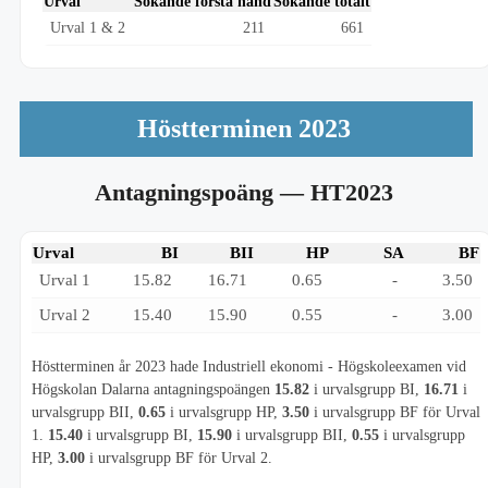
Urval
Sökande första hand
Sökande totalt
Urval 1 & 2
211
661
Höstterminen 2023
Antagningspoäng
— HT2023
Urval
BI
BII
HP
SA
BF
Urval 1
15.82
16.71
0.65
-
3.50
Urval 2
15.40
15.90
0.55
-
3.00
Höstterminen år 2023 hade Industriell ekonomi - Högskoleexamen vid
Högskolan Dalarna antagningspoängen
15.82
i urvalsgrupp BI,
16.71
i
urvalsgrupp BII,
0.65
i urvalsgrupp HP,
3.50
i urvalsgrupp BF för Urval
1.
15.40
i urvalsgrupp BI,
15.90
i urvalsgrupp BII,
0.55
i urvalsgrupp
HP,
3.00
i urvalsgrupp BF för Urval 2.