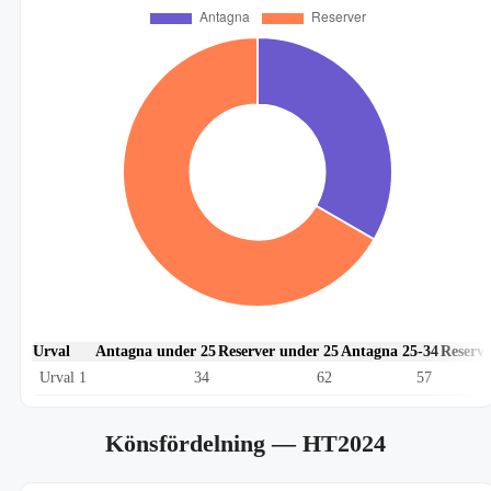
Urval
Antagna under 25
Reserver under 25
Antagna 25-34
Reserve
Urval 1
34
62
57
Könsfördelning
— HT2024