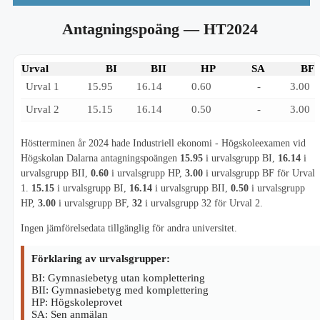
Antagningspoäng
— HT2024
Urval
BI
BII
HP
SA
BF
Urval 1
15.95
16.14
0.60
-
3.00
Urval 2
15.15
16.14
0.50
-
3.00
Höstterminen år 2024 hade Industriell ekonomi - Högskoleexamen vid
Högskolan Dalarna antagningspoängen
15.95
i urvalsgrupp BI,
16.14
i
urvalsgrupp BII,
0.60
i urvalsgrupp HP,
3.00
i urvalsgrupp BF för Urval
1.
15.15
i urvalsgrupp BI,
16.14
i urvalsgrupp BII,
0.50
i urvalsgrupp
HP,
3.00
i urvalsgrupp BF,
32
i urvalsgrupp 32 för Urval 2.
Ingen jämförelsedata tillgänglig för andra universitet.
Förklaring av urvalsgrupper:
BI: Gymnasiebetyg utan komplettering
BII: Gymnasiebetyg med komplettering
HP: Högskoleprovet
SA: Sen anmälan