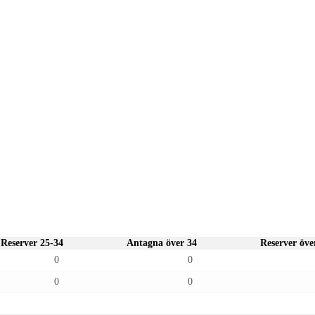
Reserver 25-34
Antagna över 34
Reserver öve
0
0
0
0