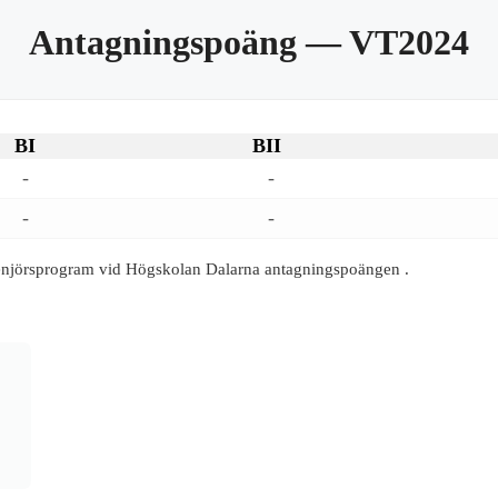
Antagningspoäng
— VT2024
BI
BII
-
-
-
-
enjörsprogram vid Högskolan Dalarna antagningspoängen .