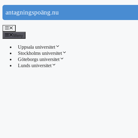
Hoppa
antagningspoäng.nu
till
innehåll
Meny
Meny
Uppsala universitet
Stockholms universitet
Göteborgs universitet
Lunds universitet