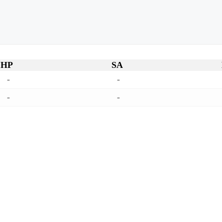
HP
SA
-
-
-
-