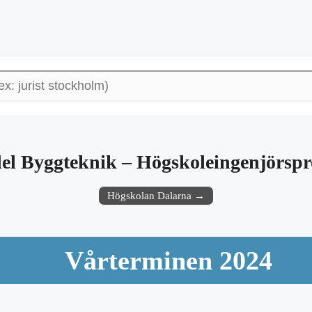
del Byggteknik – Högskoleingenjörsp
Högskolan Dalarna →
Vårterminen 2024