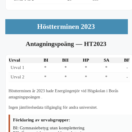
Höstterminen 2023
Antagningspoäng
— HT2023
Urval
BI
BII
HP
SA
BF
Urval 1
*
*
*
*
-
Urval 2
*
*
*
*
-
Höstterminen år 2023 hade Energiingenjör vid Högskolan i Borås
antagningspoängen .
Ingen jämförelsedata tillgänglig för andra universitet.
Förklaring av urvalsgrupper:
BI: Gymnasiebetyg utan komplettering