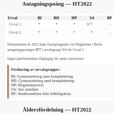
Antagningspoäng
— HT2022
Urval
BI
BII
HP
SA
BF
Urval 1
*
*
*
977
-
Urval 2
*
*
*
*
-
Höstterminen år 2022 hade Energiingenjör vid Högskolan i Borås
antagningspoängen
977
i urvalsgrupp SA för Urval 1.
Ingen jämförelsedata tillgänglig för andra universitet.
Förklaring av urvalsgrupper:
BI: Gymnasiebetyg utan komplettering
BII: Gymnasiebetyg med komplettering
HP: Högskoleprovet
SA: Sen anmälan
BF: Studieomdöme från folkhögskola
Åldersfördelning
— HT2022