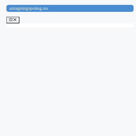
Hoppa
antagningspoäng.nu
till
innehåll
Meny