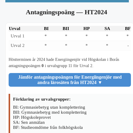
Antagningspoäng
— HT2024
Urval
BI
BII
HP
SA
BF
Urval 1
*
*
*
*
*
Urval 2
*
*
*
*
-
Höstterminen år 2024 hade Energiingenjör vid Högskolan i Borås
antagningspoängen
0
i urvalsgrupp 11 för Urval 2.
Jämför antagningspoängen för Energiingenjör med
andra lärosäten från HT2024
▼
Förklaring av urvalsgrupper:
BI: Gymnasiebetyg utan komplettering
BII: Gymnasiebetyg med komplettering
HP: Högskoleprovet
SA: Sen anmälan
BF: Studieomdöme från folkhögskola