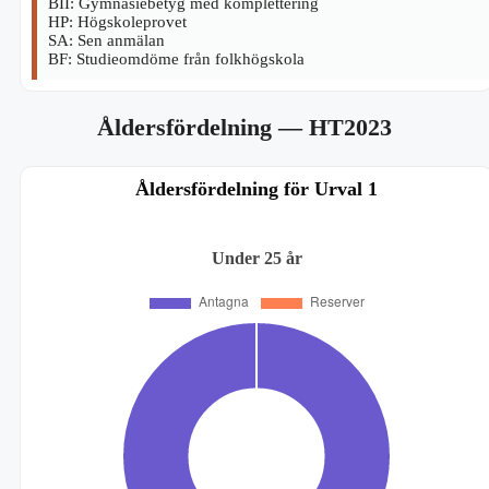
BII: Gymnasiebetyg med komplettering
HP: Högskoleprovet
SA: Sen anmälan
BF: Studieomdöme från folkhögskola
Åldersfördelning
— HT2023
Åldersfördelning för Urval 1
Under 25 år