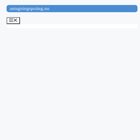
Hoppa
antagningspoäng.nu
till
innehåll
Meny