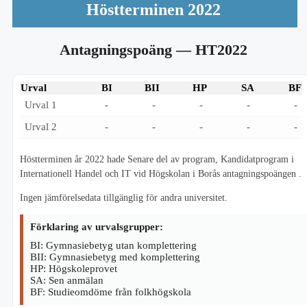
Höstterminen 2022
Antagningspoäng
— HT2022
Urval
BI
BII
HP
SA
BF
Urval 1
-
-
-
-
-
Urval 2
-
-
-
-
-
Höstterminen år 2022 hade Senare del av program, Kandidatprogram i
Internationell Handel och IT vid Högskolan i Borås antagningspoängen .
Ingen jämförelsedata tillgänglig för andra universitet.
Förklaring av urvalsgrupper:
BI: Gymnasiebetyg utan komplettering
BII: Gymnasiebetyg med komplettering
HP: Högskoleprovet
SA: Sen anmälan
BF: Studieomdöme från folkhögskola