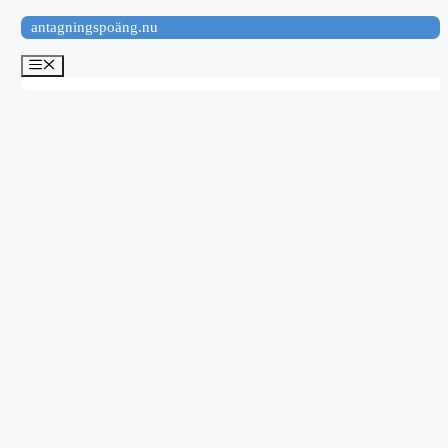
Hoppa
antagningspoäng.nu
till
innehåll
Meny