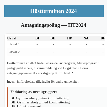
Höstterminen 2024
Antagningspoäng
— HT2024
Urval
BI
BII
HP
SA
BF
Urval 1
-
-
-
-
-
Urval 2
-
-
-
-
-
Höstterminen år 2024 hade Senare del av program, Masterprogram i
pedagogiskt arbete, distansutbildning vid Högskolan i Borås
antagningspoängen
0
i urvalsgrupp 0 för Urval 2.
Ingen jämförelsedata tillgänglig för andra universitet.
Förklaring av urvalsgrupper:
BI: Gymnasiebetyg utan komplettering
BII: Gymnasiebetyg med komplettering
HP: Högskoleprovet