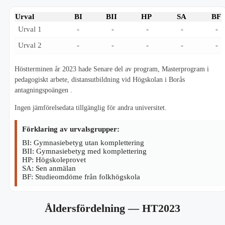
Urval
BI
BII
HP
SA
BF
Urval 1
-
-
-
-
-
Urval 2
-
-
-
-
-
Höstterminen år 2023 hade Senare del av program, Masterprogram i
pedagogiskt arbete, distansutbildning vid Högskolan i Borås
antagningspoängen .
Ingen jämförelsedata tillgänglig för andra universitet.
Förklaring av urvalsgrupper:
BI: Gymnasiebetyg utan komplettering
BII: Gymnasiebetyg med komplettering
HP: Högskoleprovet
SA: Sen anmälan
BF: Studieomdöme från folkhögskola
Åldersfördelning
— HT2023