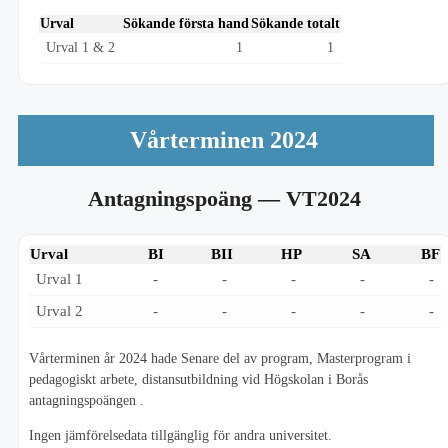
Urval
Sökande första hand
Sökande totalt
Urval 1 & 2
1
1
Vårterminen 2024
Antagningspoäng
— VT2024
Urval
BI
BII
HP
SA
BF
Urval 1
-
-
-
-
-
Urval 2
-
-
-
-
-
Vårterminen år 2024 hade Senare del av program, Masterprogram i
pedagogiskt arbete, distansutbildning vid Högskolan i Borås
antagningspoängen .
Ingen jämförelsedata tillgänglig för andra universitet.