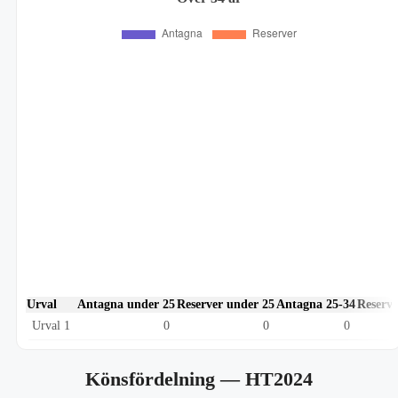
Urval
Antagna under 25
Reserver under 25
Antagna 25-34
Reserve
Urval 1
0
0
0
Könsfördelning
— HT2024