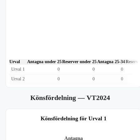
Urval
Antagna under 25
Reserver under 25
Antagna 25-34
Reserve
Urval 1
0
0
0
Urval 2
0
0
0
Könsfördelning
— VT2024
Könsfördelning för Urval 1
Antagna