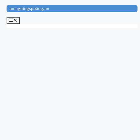
Hoppa
antagningspoäng.nu
till
innehåll
Meny