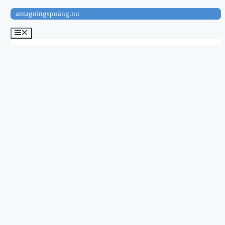
Hoppa
antagningspoäng.nu
till
innehåll
Meny