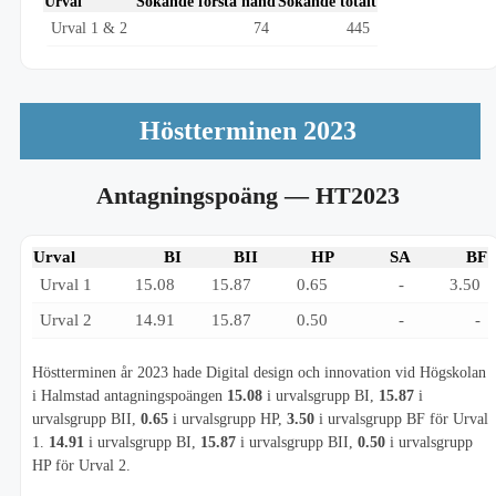
Urval
Sökande första hand
Sökande totalt
Urval 1 & 2
74
445
Höstterminen 2023
Antagningspoäng
— HT2023
Urval
BI
BII
HP
SA
BF
Urval 1
15.08
15.87
0.65
-
3.50
Urval 2
14.91
15.87
0.50
-
-
Höstterminen år 2023 hade Digital design och innovation vid Högskolan
i Halmstad antagningspoängen
15.08
i urvalsgrupp BI,
15.87
i
urvalsgrupp BII,
0.65
i urvalsgrupp HP,
3.50
i urvalsgrupp BF för Urval
1.
14.91
i urvalsgrupp BI,
15.87
i urvalsgrupp BII,
0.50
i urvalsgrupp
HP för Urval 2.