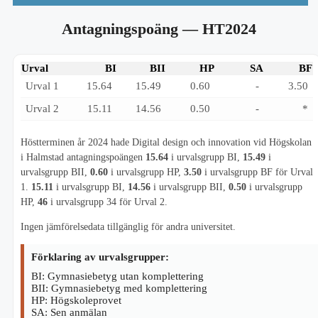
Antagningspoäng
— HT2024
Urval
BI
BII
HP
SA
BF
Urval 1
15.64
15.49
0.60
-
3.50
Urval 2
15.11
14.56
0.50
-
*
Höstterminen år 2024 hade Digital design och innovation vid Högskolan
i Halmstad antagningspoängen
15.64
i urvalsgrupp BI,
15.49
i
urvalsgrupp BII,
0.60
i urvalsgrupp HP,
3.50
i urvalsgrupp BF för Urval
1.
15.11
i urvalsgrupp BI,
14.56
i urvalsgrupp BII,
0.50
i urvalsgrupp
HP,
46
i urvalsgrupp 34 för Urval 2.
Ingen jämförelsedata tillgänglig för andra universitet.
Förklaring av urvalsgrupper:
BI: Gymnasiebetyg utan komplettering
BII: Gymnasiebetyg med komplettering
HP: Högskoleprovet
SA: Sen anmälan