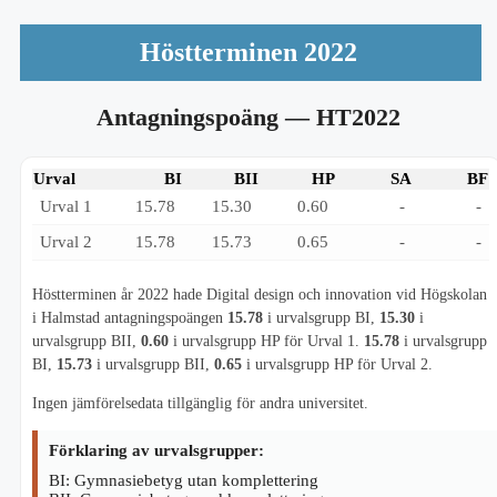
Höstterminen 2022
Antagningspoäng
— HT2022
Urval
BI
BII
HP
SA
BF
Urval 1
15.78
15.30
0.60
-
-
Urval 2
15.78
15.73
0.65
-
-
Höstterminen år 2022 hade Digital design och innovation vid Högskolan
i Halmstad antagningspoängen
15.78
i urvalsgrupp BI,
15.30
i
urvalsgrupp BII,
0.60
i urvalsgrupp HP för Urval 1.
15.78
i urvalsgrupp
BI,
15.73
i urvalsgrupp BII,
0.65
i urvalsgrupp HP för Urval 2.
Ingen jämförelsedata tillgänglig för andra universitet.
Förklaring av urvalsgrupper:
BI: Gymnasiebetyg utan komplettering