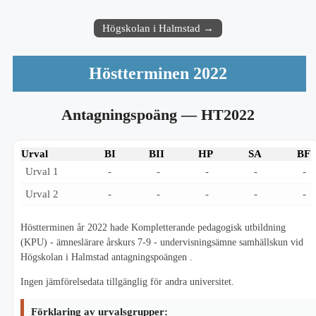
Högskolan i Halmstad →
Höstterminen 2022
Antagningspoäng
— HT2022
Urval
BI
BII
HP
SA
BF
Urval 1
-
-
-
-
-
Urval 2
-
-
-
-
-
Höstterminen år 2022 hade Kompletterande pedagogisk utbildning
(KPU) - ämneslärare årskurs 7-9 - undervisningsämne samhällskun vid
Högskolan i Halmstad antagningspoängen .
Ingen jämförelsedata tillgänglig för andra universitet.
Förklaring av urvalsgrupper: