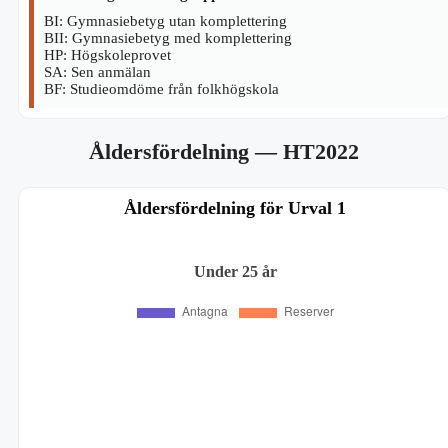
BI: Gymnasiebetyg utan komplettering
BII: Gymnasiebetyg med komplettering
HP: Högskoleprovet
SA: Sen anmälan
BF: Studieomdöme från folkhögskola
Åldersfördelning
— HT2022
Åldersfördelning för Urval 1
Under 25 år