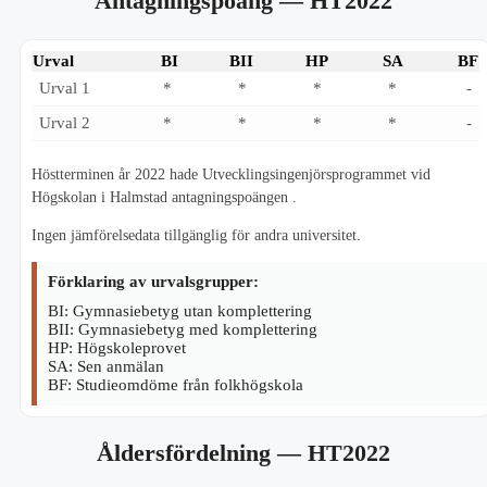
Antagningspoäng
— HT2022
Urval
BI
BII
HP
SA
BF
Urval 1
*
*
*
*
-
Urval 2
*
*
*
*
-
Höstterminen år 2022 hade Utvecklingsingenjörsprogrammet vid
Högskolan i Halmstad antagningspoängen .
Ingen jämförelsedata tillgänglig för andra universitet.
Förklaring av urvalsgrupper:
BI: Gymnasiebetyg utan komplettering
BII: Gymnasiebetyg med komplettering
HP: Högskoleprovet
SA: Sen anmälan
BF: Studieomdöme från folkhögskola
Åldersfördelning
— HT2022