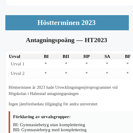
Höstterminen 2023
Antagningspoäng
— HT2023
Urval
BI
BII
HP
SA
BF
Urval 1
*
*
*
*
*
Urval 2
*
*
*
*
*
Höstterminen år 2023 hade Utvecklingsingenjörsprogrammet vid
Högskolan i Halmstad antagningspoängen .
Ingen jämförelsedata tillgänglig för andra universitet.
Förklaring av urvalsgrupper:
BI: Gymnasiebetyg utan komplettering
BII: Gymnasiebetyg med komplettering