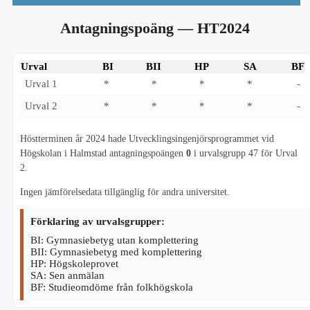
Antagningspoäng
— HT2024
Urval
BI
BII
HP
SA
BF
Urval 1
*
*
*
*
-
Urval 2
*
*
*
*
-
Höstterminen år 2024 hade Utvecklingsingenjörsprogrammet vid
Högskolan i Halmstad antagningspoängen
0
i urvalsgrupp 47 för Urval
2.
Ingen jämförelsedata tillgänglig för andra universitet.
Förklaring av urvalsgrupper:
BI: Gymnasiebetyg utan komplettering
BII: Gymnasiebetyg med komplettering
HP: Högskoleprovet
SA: Sen anmälan
BF: Studieomdöme från folkhögskola