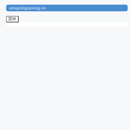
Hoppa
antagningspoäng.nu
till
innehåll
Meny