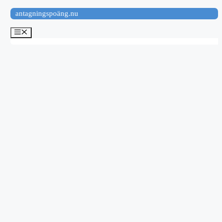
Hoppa
antagningspoäng.nu
till
innehåll
Meny