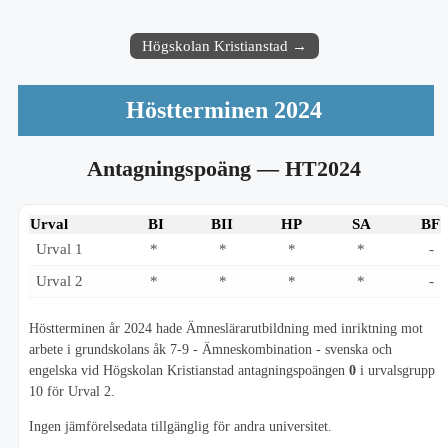
Högskolan Kristianstad →
Höstterminen 2024
Antagningspoäng
— HT2024
Urval
BI
BII
HP
SA
BF
Urval 1
*
*
*
*
-
Urval 2
*
*
*
*
-
Höstterminen år 2024 hade Ämneslärarutbildning med inriktning mot
arbete i grundskolans åk 7-9 - Ämneskombination - svenska och
engelska vid Högskolan Kristianstad antagningspoängen
0
i urvalsgrupp
10 för Urval 2.
Ingen jämförelsedata tillgänglig för andra universitet.