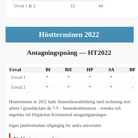
Urval 1 & 2
12
64
Höstterminen 2022
Antagningspoäng
— HT2022
Urval
BI
BII
HP
SA
BF
Urval 1
*
*
*
*
-
Urval 2
*
*
*
*
-
Höstterminen år 2022 hade Ämneslärarutbildning med inriktning mot
arbete i grundskolans åk 7-9 - Ämneskombination - svenska och
engelska vid Högskolan Kristianstad antagningspoängen .
Ingen jämförelsedata tillgänglig för andra universitet.