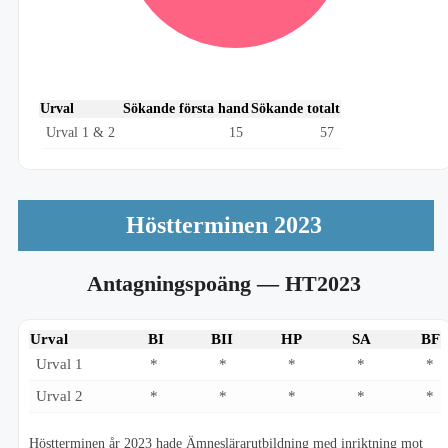
Urval
Sökande första hand
Sökande totalt
Urval 1 & 2
15
57
Höstterminen 2023
Antagningspoäng
— HT2023
Urval
BI
BII
HP
SA
BF
Urval 1
*
*
*
*
*
Urval 2
*
*
*
*
*
Höstterminen år 2023 hade Ämneslärarutbildning med inriktning mot