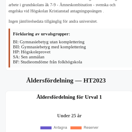
arbete i grundskolans åk 7-9 - Ämneskombination - svenska och
engelska vid Högskolan Kristianstad antagningspoängen .
Ingen jämförelsedata tillgänglig för andra universitet.
Förklaring av urvalsgrupper:
BI: Gymnasiebetyg utan komplettering
BII: Gymnasiebetyg med komplettering
HP: Högskoleprovet
SA: Sen anmälan
BF: Studieomdöme från folkhögskola
Åldersfördelning
— HT2023
Åldersfördelning för Urval 1
Under 25 år