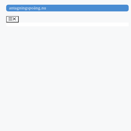
Hoppa
antagningspoäng.nu
till
innehåll
Meny