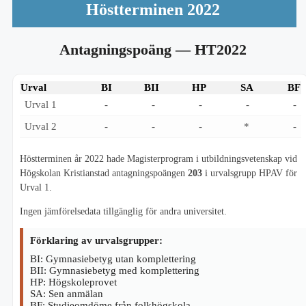
Höstterminen 2022
Antagningspoäng
— HT2022
Urval
BI
BII
HP
SA
BF
Urval 1
-
-
-
-
-
Urval 2
-
-
-
*
-
Höstterminen år 2022 hade Magisterprogram i utbildningsvetenskap vid
Högskolan Kristianstad antagningspoängen
203
i urvalsgrupp HPAV för
Urval 1.
Ingen jämförelsedata tillgänglig för andra universitet.
Förklaring av urvalsgrupper:
BI: Gymnasiebetyg utan komplettering
BII: Gymnasiebetyg med komplettering
HP: Högskoleprovet
SA: Sen anmälan
BF: Studieomdöme från folkhögskola