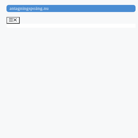
Hoppa
antagningspoäng.nu
till
innehåll
Meny