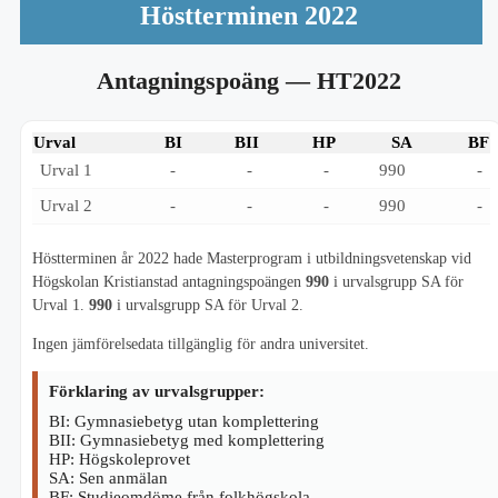
Höstterminen 2022
Antagningspoäng
— HT2022
Urval
BI
BII
HP
SA
BF
Urval 1
-
-
-
990
-
Urval 2
-
-
-
990
-
Höstterminen år 2022 hade Masterprogram i utbildningsvetenskap vid
Högskolan Kristianstad antagningspoängen
990
i urvalsgrupp SA för
Urval 1.
990
i urvalsgrupp SA för Urval 2.
Ingen jämförelsedata tillgänglig för andra universitet.
Förklaring av urvalsgrupper:
BI: Gymnasiebetyg utan komplettering
BII: Gymnasiebetyg med komplettering
HP: Högskoleprovet
SA: Sen anmälan
BF: Studieomdöme från folkhögskola