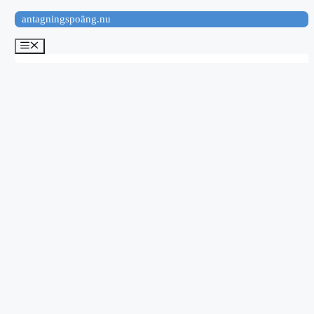
Hoppa
antagningspoäng.nu
till
innehåll
Meny