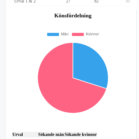
Urval 1 & 2
27
82
88
Könsfördelning
Urval
Sökande män
Sökande kvinnor