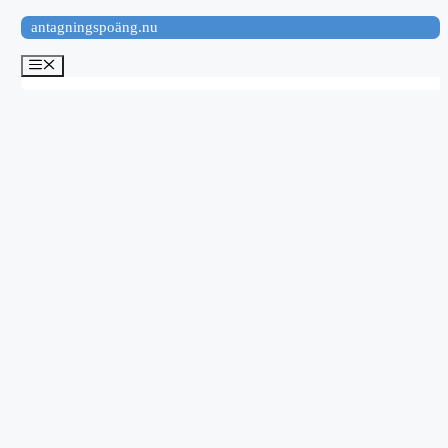
Hoppa
antagningspoäng.nu
till
innehåll
Meny