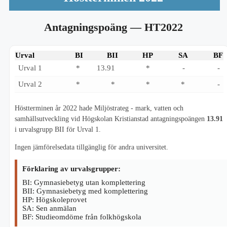
Antagningspoäng
— HT2022
Urval
BI
BII
HP
SA
BF
Urval 1
*
13.91
*
-
-
Urval 2
*
*
*
*
-
Höstterminen år 2022 hade Miljöstrateg - mark, vatten och
samhällsutveckling vid Högskolan Kristianstad antagningspoängen
13.91
i urvalsgrupp BII för Urval 1.
Ingen jämförelsedata tillgänglig för andra universitet.
Förklaring av urvalsgrupper:
BI: Gymnasiebetyg utan komplettering
BII: Gymnasiebetyg med komplettering
HP: Högskoleprovet
SA: Sen anmälan
BF: Studieomdöme från folkhögskola