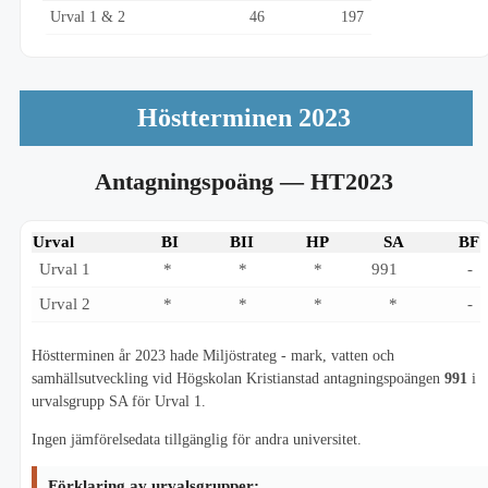
Urval 1 & 2
46
197
Höstterminen 2023
Antagningspoäng
— HT2023
Urval
BI
BII
HP
SA
BF
Urval 1
*
*
*
991
-
Urval 2
*
*
*
*
-
Höstterminen år 2023 hade Miljöstrateg - mark, vatten och
samhällsutveckling vid Högskolan Kristianstad antagningspoängen
991
i
urvalsgrupp SA för Urval 1.
Ingen jämförelsedata tillgänglig för andra universitet.
Förklaring av urvalsgrupper: