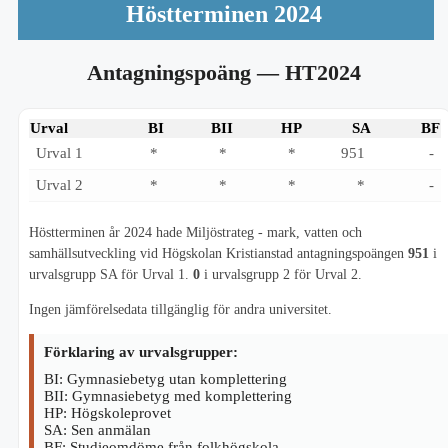
Höstterminen 2024
Antagningspoäng
— HT2024
Urval
BI
BII
HP
SA
BF
Urval 1
*
*
*
951
-
Urval 2
*
*
*
*
-
Höstterminen år 2024 hade Miljöstrateg - mark, vatten och
samhällsutveckling vid Högskolan Kristianstad antagningspoängen
951
i
urvalsgrupp SA för Urval 1.
0
i urvalsgrupp 2 för Urval 2.
Ingen jämförelsedata tillgänglig för andra universitet.
Förklaring av urvalsgrupper:
BI: Gymnasiebetyg utan komplettering
BII: Gymnasiebetyg med komplettering
HP: Högskoleprovet
SA: Sen anmälan
BF: Studieomdöme från folkhögskola