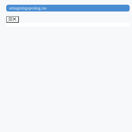
Hoppa
antagningspoäng.nu
till
innehåll
Meny