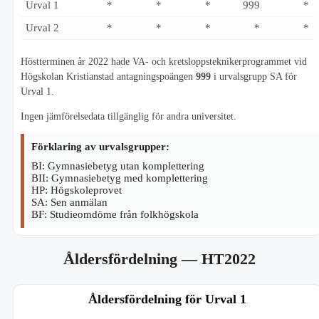
Urval 1
*
*
*
999
*
Urval 2
*
*
*
*
*
Höstterminen år 2022 hade VA- och kretsloppsteknikerprogrammet vid
Högskolan Kristianstad antagningspoängen
999
i urvalsgrupp SA för
Urval 1.
Ingen jämförelsedata tillgänglig för andra universitet.
Förklaring av urvalsgrupper:
BI: Gymnasiebetyg utan komplettering
BII: Gymnasiebetyg med komplettering
HP: Högskoleprovet
SA: Sen anmälan
BF: Studieomdöme från folkhögskola
Åldersfördelning
— HT2022
Åldersfördelning för Urval 1