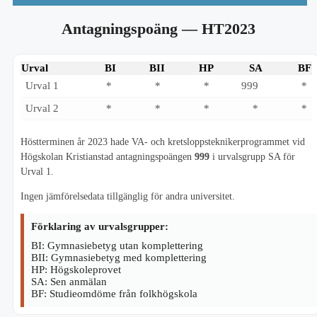
Antagningspoäng
— HT2023
Urval
BI
BII
HP
SA
BF
Urval 1
*
*
*
999
*
Urval 2
*
*
*
*
*
Höstterminen år 2023 hade VA- och kretsloppsteknikerprogrammet vid
Högskolan Kristianstad antagningspoängen
999
i urvalsgrupp SA för
Urval 1.
Ingen jämförelsedata tillgänglig för andra universitet.
Förklaring av urvalsgrupper:
BI: Gymnasiebetyg utan komplettering
BII: Gymnasiebetyg med komplettering
HP: Högskoleprovet
SA: Sen anmälan
BF: Studieomdöme från folkhögskola