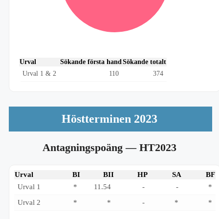
Urval
Sökande första hand
Sökande totalt
Urval 1 & 2
110
374
Höstterminen 2023
Antagningspoäng
— HT2023
Urval
BI
BII
HP
SA
BF
Urval 1
*
11.54
-
-
*
Urval 2
*
*
-
*
*