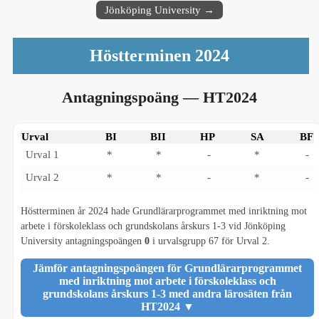
Jönköping University →
Höstterminen 2024
Antagningspoäng
— HT2024
Urval
BI
BII
HP
SA
BF
Urval 1
*
*
-
*
-
Urval 2
*
*
-
*
-
Höstterminen år 2024 hade Grundlärarprogrammet med inriktning mot
arbete i förskoleklass och grundskolans årskurs 1-3 vid Jönköping
University antagningspoängen
0
i urvalsgrupp 67 för Urval 2.
Jämför antagningspoängen för Grundlärarprogrammet
med inriktning mot arbete i förskoleklass och
grundskolans årskurs 1-3 med andra lärosäten från
HT2024
▼