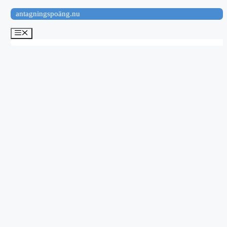
Hoppa
antagningspoäng.nu
till
innehåll
Meny