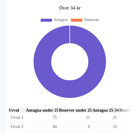
Över 34 år
Urval
Antagna under 25
Reserver under 25
Antagna 25-34
Reserve
Urval 1
75
11
21
Urval 2
44
0
16