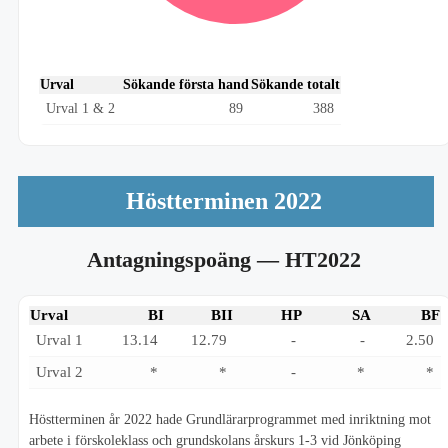
Urval
Sökande första hand
Sökande totalt
Urval 1 & 2
89
388
Höstterminen 2022
Antagningspoäng
— HT2022
Urval
BI
BII
HP
SA
BF
Urval 1
13.14
12.79
-
-
2.50
Urval 2
*
*
-
*
*
Höstterminen år 2022 hade Grundlärarprogrammet med inriktning mot
arbete i förskoleklass och grundskolans årskurs 1-3 vid Jönköping