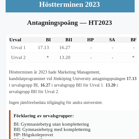
Höstterminen 2023
Antagningspoäng
— HT2023
Urval
BI
BII
HP
SA
BF
Urval 1
17.13
16.27
-
-
-
Urval 2
*
13.20
-
-
*
Höstterminen år 2023 hade Marketing Management,
kandidatprogrammet vid Jönköping University antagningspoängen
17.13
i urvalsgrupp BI,
16.27
i urvalsgrupp BII för Urval 1.
13.20
i
urvalsgrupp BII för Urval 2.
Ingen jämförelsedata tillgänglig för andra universitet.
Förklaring av urvalsgrupper:
BI: Gymnasiebetyg utan komplettering
BII: Gymnasiebetyg med komplettering
HP: Högskoleprovet