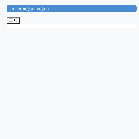
Hoppa
antagningspoäng.nu
till
innehåll
Meny