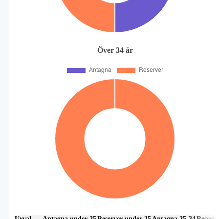
Över 34 år
Urval
Antagna under 25
Reserver under 25
Antagna 25-34
Reserve