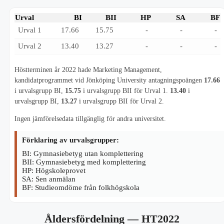
Urval
BI
BII
HP
SA
BF
Urval 1
17.66
15.75
-
-
-
Urval 2
13.40
13.27
-
-
-
Höstterminen år 2022 hade Marketing Management,
kandidatprogrammet vid Jönköping University antagningspoängen
17.66
i urvalsgrupp BI,
15.75
i urvalsgrupp BII för Urval 1.
13.40
i
urvalsgrupp BI,
13.27
i urvalsgrupp BII för Urval 2.
Ingen jämförelsedata tillgänglig för andra universitet.
Förklaring av urvalsgrupper:
BI: Gymnasiebetyg utan komplettering
BII: Gymnasiebetyg med komplettering
HP: Högskoleprovet
SA: Sen anmälan
BF: Studieomdöme från folkhögskola
Åldersfördelning
— HT2022