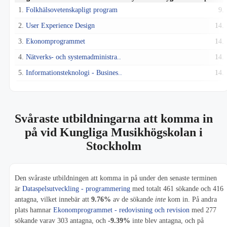
1.
Folkhälsovetenskapligt program
9.
2.
User Experience Design
14.
3.
Ekonomprogrammet
14.
4.
Nätverks- och systemadministra..
14.
5.
Informationsteknologi - Busines..
14.
Svåraste utbildningarna att komma in
på vid Kungliga Musikhögskolan i
Stockholm
Den svåraste utbildningen att komma in på under den senaste terminen
är
Dataspelsutveckling - programmering
med totalt 461 sökande och 416
antagna, vilket innebär att
9.76%
av de sökande
inte
kom in. På andra
plats hamnar
Ekonomprogrammet - redovisning och revision
med 277
sökande varav 303 antagna, och
-9.39%
inte blev antagna, och på