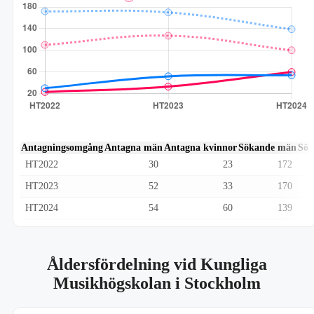
Antagningsomgång
Antagna män
Antagna kvinnor
Sökande män
Sök
HT2022
30
23
172
HT2023
52
33
170
HT2024
54
60
139
Åldersfördelning vid Kungliga
Musikhögskolan i Stockholm