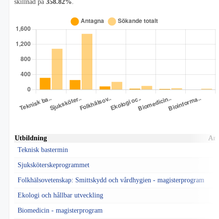
skillnad på
358.82%
.
Utbildning
An
Teknisk bastermin
Sjuksköterskeprogrammet
Folkhälsovetenskap: Smittskydd och vårdhygien - magisterprogram
Ekologi och hållbar utveckling
Biomedicin - magisterprogram