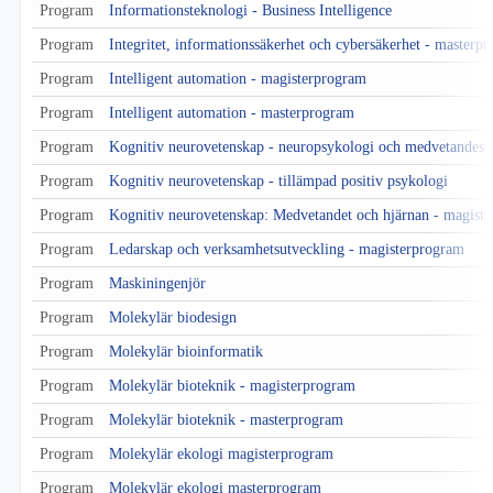
Program
Informationsteknologi - Business Intelligence
Program
Integritet, informationssäkerhet och cybersäkerhet - masterp
Program
Intelligent automation - magisterprogram
Program
Intelligent automation - masterprogram
Program
Kognitiv neurovetenskap - neuropsykologi och medvetandest
Program
Kognitiv neurovetenskap - tillämpad positiv psykologi
Program
Kognitiv neurovetenskap: Medvetandet och hjärnan - magist
Program
Ledarskap och verksamhetsutveckling - magisterprogram
Program
Maskiningenjör
Program
Molekylär biodesign
Program
Molekylär bioinformatik
Program
Molekylär bioteknik - magisterprogram
Program
Molekylär bioteknik - masterprogram
Program
Molekylär ekologi magisterprogram
Program
Molekylär ekologi masterprogram