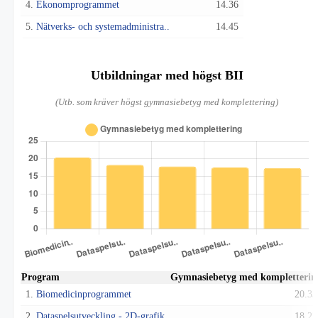
4.
Ekonomprogrammet
14.36
5.
Nätverks- och systemadministra..
14.45
Utbildningar med högst BII
(Utb. som kräver högst gymnasiebetyg med komplettering)
Program
Gymnasiebetyg med kompletterin
1.
Biomedicinprogrammet
20.33
2.
Dataspelsutveckling - 2D-grafik
18.27