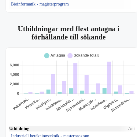
Bioinformatik - magisterprogram
Utbildningar med flest antagna i
förhållande till sökande
Utbildning
Ant
Industriell beräkningsteknik - masterprogram