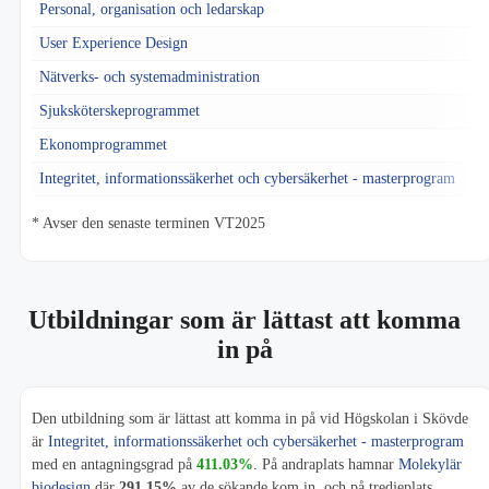
Personal, organisation och ledarskap
User Experience Design
Nätverks- och systemadministration
Sjuksköterskeprogrammet
Ekonomprogrammet
Integritet, informationssäkerhet och cybersäkerhet - masterprogram
* Avser den senaste terminen VT2025
Utbildningar som är lättast att komma
in på
Den utbildning som är lättast att komma in på vid Högskolan i Skövde
är
Integritet, informationssäkerhet och cybersäkerhet - masterprogram
med en antagningsgrad på
411.03%
. På andraplats hamnar
Molekylär
biodesign
där
291.15%
av de sökande kom in, och på tredjeplats